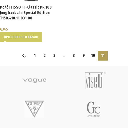
Ρολόι TISSOT T-Classic PR 100
Jungfraubahn Special Edition
T150.410.11.031.00
€
345
ΠΡΟΣΘΉΚΗ ΣΤΟ ΚΑΛΆΘΙ
←
1
2
3
…
8
9
10
11