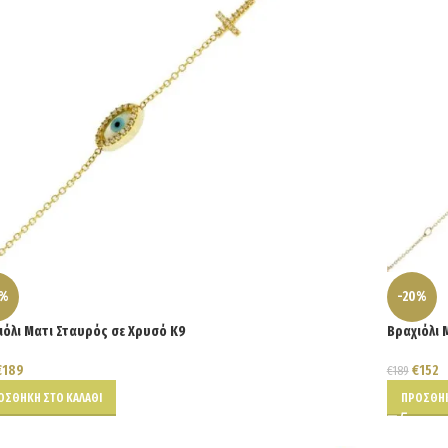
7%
-20%
ιόλι Ματι Σταυρός σε Χρυσό Κ9
Βραχιόλι 
€
189
€
152
€
189
ΟΣΘΉΚΗ ΣΤΟ ΚΑΛΆΘΙ
ΠΡΟΣΘΉΚ