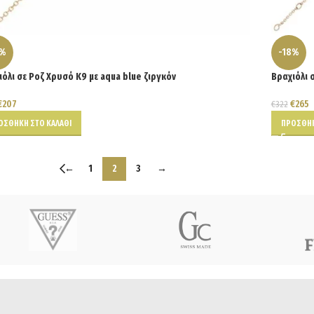
6%
-18%
ιόλι σε Ροζ Χρυσό Κ9 με aqua blue ζιργκόν
Βραχιόλι 
€
207
€
265
€
322
ΟΣΘΉΚΗ ΣΤΟ ΚΑΛΆΘΙ
ΠΡΟΣΘΉΚ
←
1
2
3
→