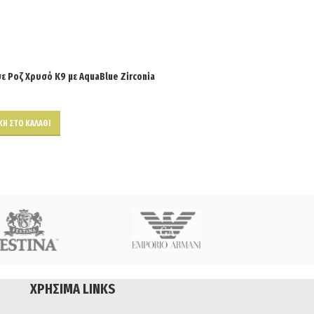
σε Ροζ Χρυσό Κ9 με AquaBlue Zirconia
Η ΣΤΟ ΚΑΛΆΘΙ
ΧΡΉΣΙΜΑ LINKS