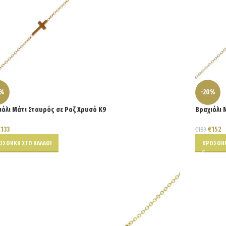
2%
-20%
ιόλι Μάτι Σταυρός σε Ροζ Χρυσό Κ9
Βραχιόλι 
€
133
€
152
€
189
ΟΣΘΉΚΗ ΣΤΟ ΚΑΛΆΘΙ
ΠΡΟΣΘΉΚ