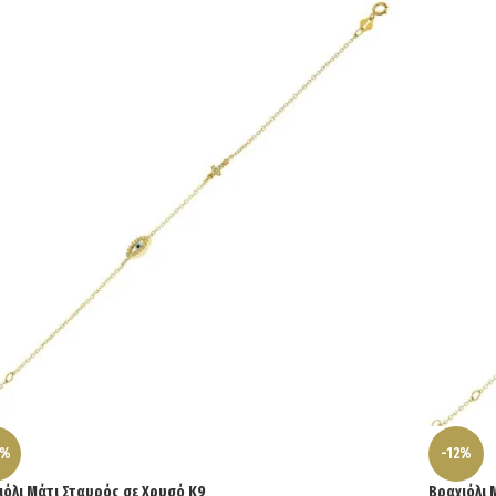
8%
-12%
ιόλι Μάτι Σταυρός σε Χρυσό Κ9
Βραχιόλι 