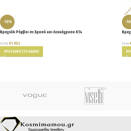
-10%
-1
Βραχιόλι Ρόμβοι σε Χρυσό και Λευκόχρυσο Κ14
Βραχ
€
1.902
€
2.116
€
246
ΠΡΟΣΘΉΚΗ ΣΤΟ ΚΑΛΆΘΙ
ΠΡ