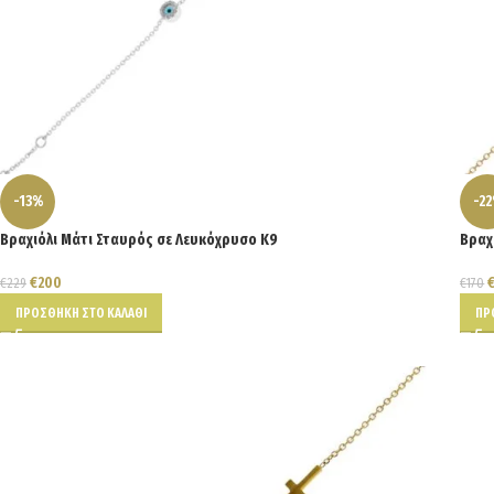
-13%
-2
Βραχιόλι Μάτι Σταυρός σε Λευκόχρυσο Κ9
Βραχ
€
200
€
229
€
170
ΠΡΟΣΘΉΚΗ ΣΤΟ ΚΑΛΆΘΙ
ΠΡ