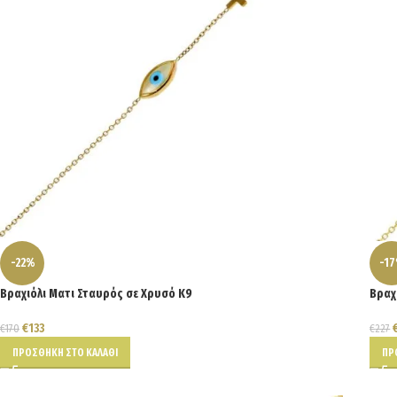
-22%
-1
Βραχιόλι Ματι Σταυρός σε Χρυσό Κ9
Βραχ
€
133
€
170
€
227
ΠΡΟΣΘΉΚΗ ΣΤΟ ΚΑΛΆΘΙ
ΠΡ