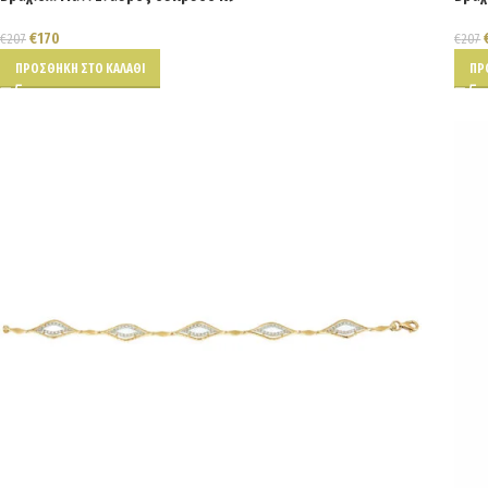
€
170
€
207
€
207
ΠΡΟΣΘΉΚΗ ΣΤΟ ΚΑΛΆΘΙ
ΠΡ