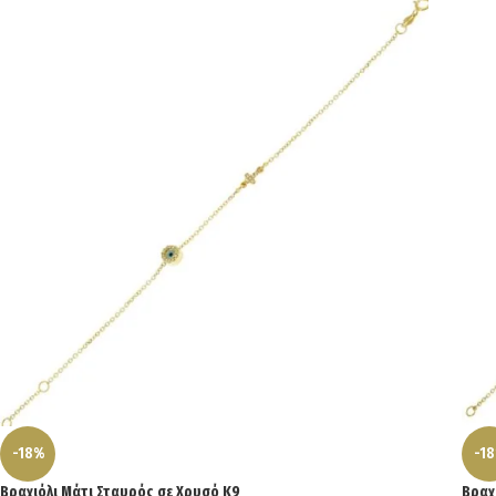
-18%
-1
Βραχιόλι Μάτι Σταυρός σε Χρυσό Κ9
Βραχ