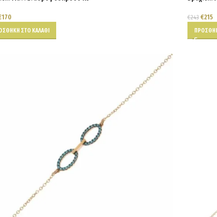
€
170
€
215
€
243
ΟΣΘΉΚΗ ΣΤΟ ΚΑΛΆΘΙ
ΠΡΟΣΘΉΚ