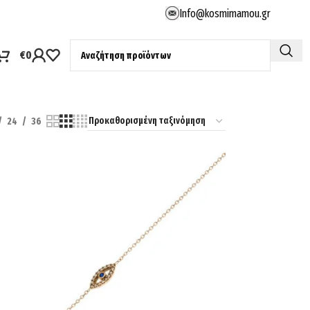
Info@kosmimamou.gr
€
0
24
36