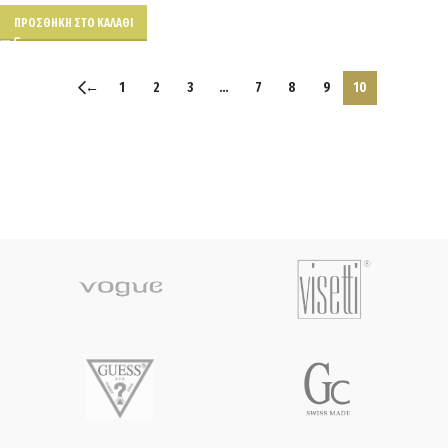
ΠΡΟΣΘΉΚΗ ΣΤΟ ΚΑΛΆΘΙ
←
1
2
3
…
7
8
9
10