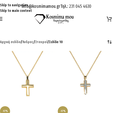
Skip to navigation
Info@kosmimamou.gr
Τηλ.:
231 045 4630
Skip to main content
Αρχική σελίδα
/
Άνδρας
/
Σταυροί
/
Σελίδα 10
-17%
-17%